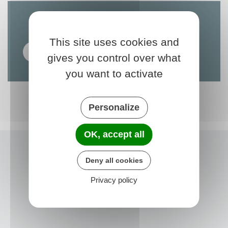
TÉLÉCHARGER
This site uses cookies and
Calendrier OM 2026
gives you control over what
(PDF 651.65 ko)
you want to activate
Personalize
OK, accept all
Deny all cookies
Privacy policy