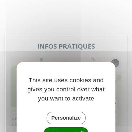
INFOS PRATIQUES
Changer 
This site uses cookies and
gives you control over what
you want to activate
Personalize
© Plan-interactif
© Contributeurs d'OpenStreetMap