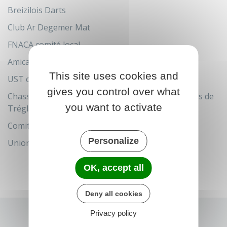
Breizilois Darts
Club Ar Degemer Mat
FNACA comité local
Amicale Laïque Associations des Parents d'élèves
This site uses cookies and
UST club de football
gives you control over what
Chasse Associations des propriétaires et chasseurs de
you want to activate
Tréglamus
Comité des fêtes (en sommeil)
Personalize
Union Bouliste Cocagnarde
OK, accept all
Deny all cookies
Privacy policy