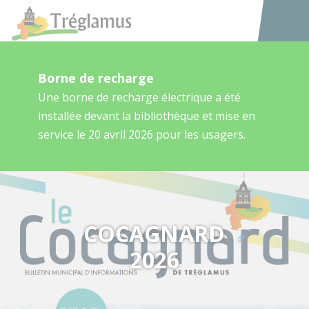
Tréglamus
Accéder au
Borne de recharge
Une borne de recharge électrique a été
installée devant la bibliothèque et mise en
service le 20 avril 2026 pour les usagers.
COCAGNARD
2026