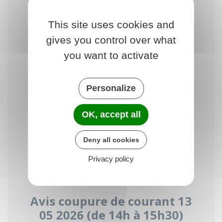
Avis coupure de courant 13
05 2026 (de 8h à 8h45 et de
This site uses cookies and
10h30 à 11h15)
gives you control over what
you want to activate
PDF - 287.77 ko
Personalize
OK, accept all
Deny all cookies
Privacy policy
Avis coupure de courant 13
05 2026 (de 14h à 15h30)