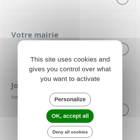
Votre mairie
This site uses cookies and
gives you control over what
you want to activate
Journal municipal
Votre Cocagnard 2026 est en ligne !
Personalize
OK, accept all
Deny all cookies