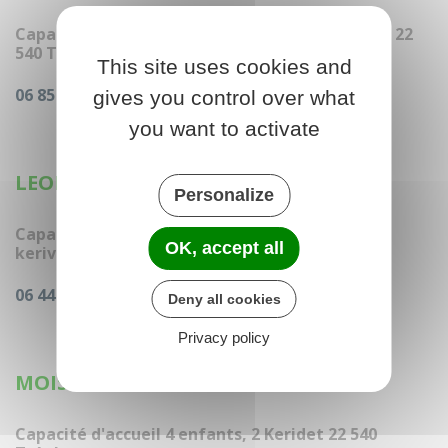
Capacité d'accueil 4 enfants, 7 rue de la mairie 22
540 Tréglamus
This site uses cookies and
06 85 15 95 87
gives you control over what
you want to activate
LEON Maela
Personalize
Capacité d'accueil 4 enfants, 4 Lotissement de
OK, accept all
kerivoallan 22 540 Tréglamus
06 44 07 73 19
Deny all cookies
Privacy policy
MOISAN Maena
Capacité d'accueil 4 enfants, 2 Keridet 22 540