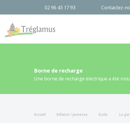
02 96 43 17 93
Contactez-n
Tréglamus
Borne de recharge
Une borne de recharge électrique a été instal
Accueil
Enfance / jeunesse
Ecole
La gar