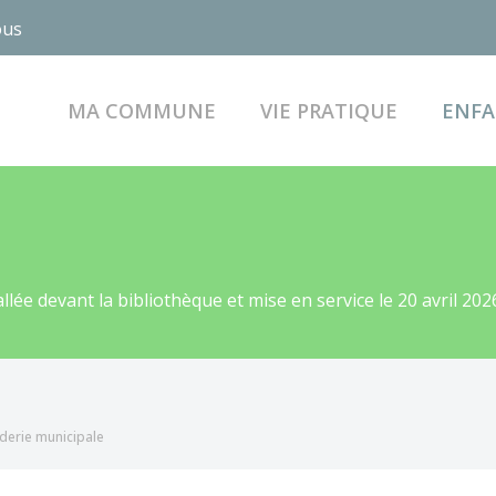
ous
MA COMMUNE
VIE PRATIQUE
ENFA
lée devant la bibliothèque et mise en service le 20 avril 202
derie municipale