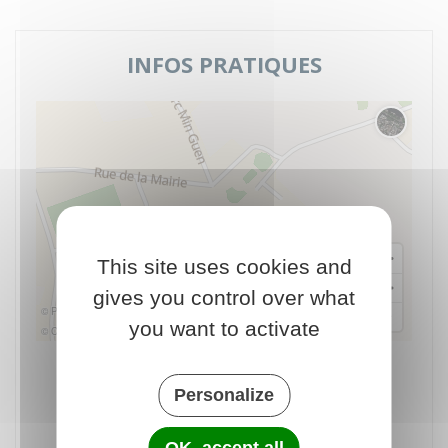
INFOS PRATIQUES
Changer 
This site uses cookies and
gives you control over what
© Plan-interactif
you want to activate
© Contributeurs d'OpenStreetMap
École
2 Croas Lein
Personalize
22540 Tréglamus
02 96 43 18 20
OK, accept all