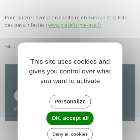
Pour suivre l'évolution sanitaire en Europe et la liste
des pays infectés :
www.plateforme-esa.fr
Publié le mercredi 18 septembre 2024
This site uses cookies and
gives you control over what
TÉLÉCHARGER
you want to activate
Déclaration Obligatoire et Vigilance
Peste Porcine Africaine
Personalize
(JPG 154.83 ko)
OK, accept all
Deny all cookies