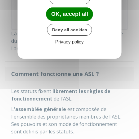
OK, accept all
Direction de l'information légale et administrative
(Dila) - Premier ministre
Deny all cookies
La déclaration doit être adressée à la préfecture
du département ou à la sous-préfecture de
Privacy policy
l'arrondissement où l'association à son siège.
Comment fonctionne une ASL ?
Les statuts fixent
librement les règles de
fonctionnement
de l'ASL.
L'
assemblée générale
est composée de
l'ensemble des propriétaires membres de l'ASL.
Ses pouvoirs et son mode de fonctionnement
sont définis par les statuts.