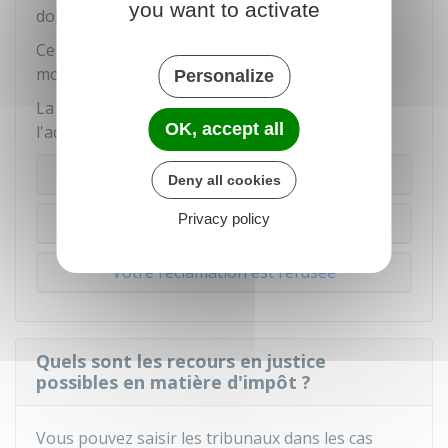
you want to activate
doit vous en avertir.
Ce délai supplémentaire est au maximum de 3
mois.
Personalize
La situation dépend ensuite de la réponse de
OK, accept all
l'administration :
Votre réclamation est acceptée
Deny all cookies
Privacy policy
Votre réclamation est partiellement admise
Votre réclamation est refusée
Quels sont les recours en justice
possibles en matière d'impôt ?
Vous pouvez saisir les tribunaux dans les cas