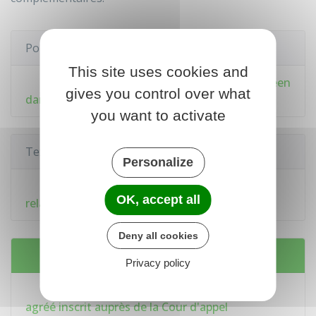
Pour en savoir plus
This site uses cookies and
Présentation d'un document public européen
gives you control over what
dans un État de l'Union européenne
you want to activate
Textes de référence
Personalize
Décret n°2004-1463 du 23 décembre 2004
OK, accept all
relatif aux experts judiciaires
Deny all cookies
Services en ligne et formulaires
Privacy policy
Trouver un traducteur ou interprète
agréé inscrit auprès de la Cour d'appel