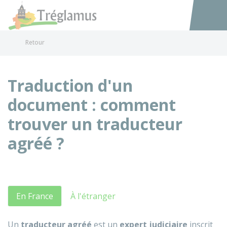
Tréglamus
Accéder au
Retour
Traduction d'un
document : comment
trouver un traducteur
agréé ?
En France
À l'étranger
Un
traducteur agréé
est un
expert judiciaire
inscrit