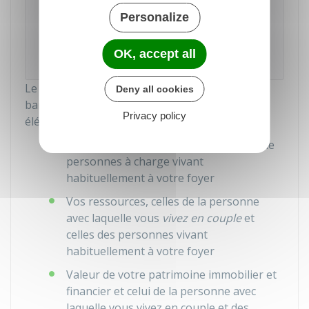
Personalize
Accéder au Simulateur
OK, accept all
Caisse nationale des allocations familiales (Cnaf)
Le montant de l'ALF est calculé en fonction de
Deny all cookies
barèmes qui prennent en considération les
Privacy policy
éléments suivants :
Votre situation familiale et le nombre de
personnes à charge vivant
habituellement à votre foyer
Vos ressources, celles de la personne
avec laquelle vous
vivez en couple
et
celles des personnes vivant
habituellement à votre foyer
Valeur de votre patrimoine immobilier et
financier et celui de la personne avec
laquelle vous vivez en couple et des