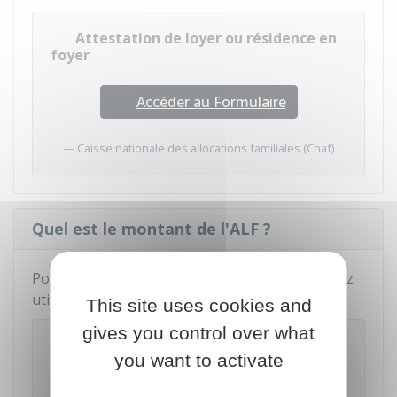
Attestation de loyer ou résidence en
foyer
Accéder au Formulaire
Caisse nationale des allocations familiales (Cnaf)
Quel est le montant de l'ALF ?
Pour connaître le montant de l'ALF, vous pouvez
utiliser le simulateur de la Caf :
This site uses cookies and
gives you control over what
Calculer son droit à une aide
you want to activate
personnelle au logement (APL, ALF, ALS) -
Caf