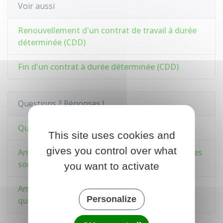
Voir aussi
Renouvellement d'un contrat de travail à durée
déterminée (CDD)
Fin d'un contrat à durée déterminée (CDD)
Questions ? Réponses !
Qu'est-ce qu'un CDD sans terme précis ?
This site uses cookies and
gives you control over what
Arrêt maladie pendant la période d'essai : quelles
sont les règles ?
you want to activate
Arrêt maladie d'un salarié pendant le préavis :
Personalize
quelles conséquences ?