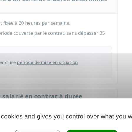
t fixée à 20 heures par semaine.
période couverte par le contrat, sans dépasser 35
ier d'une
période de mise en situation
.
 salarié en contrat à durée
 ?
 cookies and gives you control over what you w
ns égale au
Smic
(
1 801,80 €
par mois).