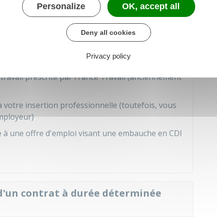
Personalize
OK, accept all
t-il demander la suspension d'un
insertion (CDDI) ?
Deny all cookies
Privacy policy
CDDI dans les cas suivants :
 travail prescrite par France Travail (anciennement
 votre insertion professionnelle (toutefois, vous
employeur)
ée à une offre d'emploi visant une embauche en
CDI
 d'un contrat à durée déterminée