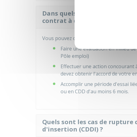
Dans quels cas le salarié peu
contrat à durée déterminée d'
Vous pouvez demander la
suspension
du 
Faire une évaluation en milieu de
Pôle emploi)
Effectuer une action concourant à
devez obtenir l'accord de votre 
Accomplir une période d'essai li
ou en
CDD
d'au moins 6 mois.
Quels sont les cas de rupture
d'insertion (CDDI) ?