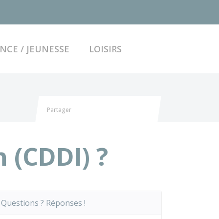
ACCÉDER AU FO
NCE / JEUNESSE
LOISIRS
Partager
Partager sur Facebook
Partager sur X - Twitter
Partager sur Linkedin
Partager par email
 (CDDI) ?
Questions ? Réponses !