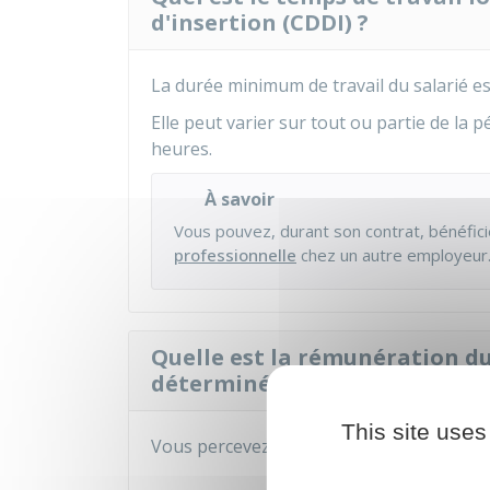
d'insertion (CDDI) ?
La durée minimum de travail du salarié es
Elle peut varier sur tout ou partie de la 
heures.
À savoir
Vous pouvez, durant son contrat, bénéfic
professionnelle
chez un autre employeur
Quelle est la rémunération du
déterminée d'insertion (CDDI)
This site uses
Vous percevez une rémunération au moi