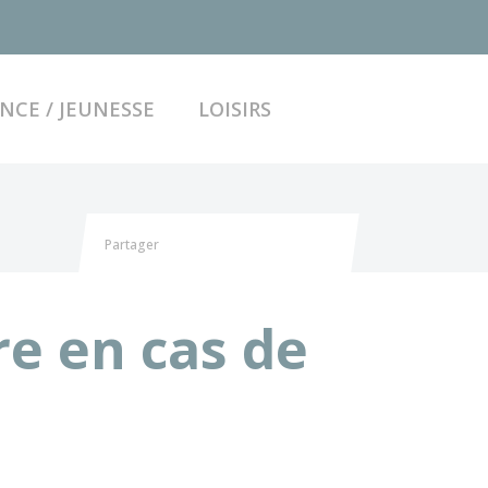
ACCÉDER AU FO
NCE / JEUNESSE
LOISIRS
Partager
Partager sur Facebook
Partager sur X - Twitter
Partager sur Linkedin
Partager par email
e en cas de