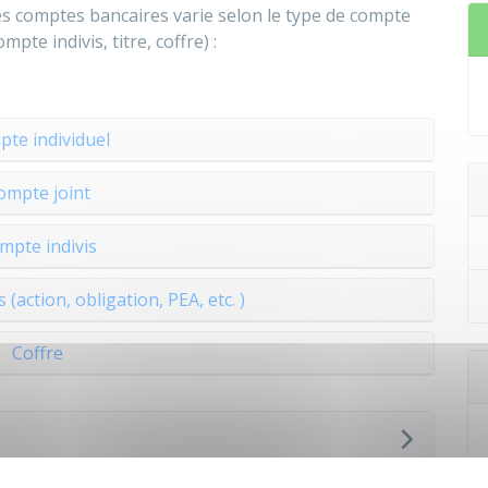
ses comptes bancaires varie selon le type de compte
pte indivis, titre, coffre) :
te individuel
ompte joint
mpte indivis
 (action, obligation, PEA, etc. )
Coffre