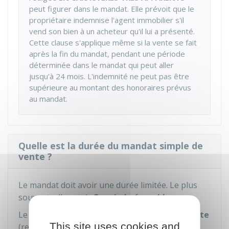
peut figurer dans le mandat. Elle prévoit que le
propriétaire indemnise l'agent immobilier s'il
vend son bien à un acheteur qu'il lui a présenté.
Cette clause s'applique même si la vente se fait
après la fin du mandat, pendant une période
déterminée dans le mandat qui peut aller
jusqu'à 24 mois. L'indemnité ne peut pas être
supérieure au montant des honoraires prévus
au mandat.
Quelle est la durée du mandat simple de
vente ?
Le mandat doit avoir une durée limitée. Le plus
souvent, elle est de
3 mois
irrévocables
.
Le mandat peut prévoir une
reconduction tacite
This site uses cookies and
(renouvellement automatique). Dans ce cas, au