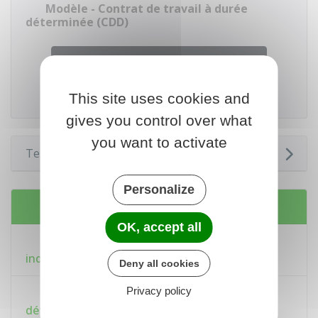
Modèle - Contrat de travail à durée
déterminée (CDD)
Accéder au Modèle de document
This site uses cookies and
Ministère chargé du travail
gives you control over what
you want to activate
Textes de référence
Personalize
Services en ligne et formulaires
OK, accept all
Modèle - Contrat de travail à durée
indéterminée (CDI)
Deny all cookies
Privacy policy
Modèle - Contrat de travail à durée
déterminée (CDD)