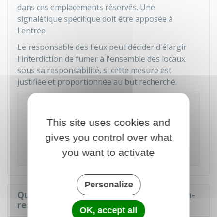
dans ces emplacements réservés. Une
signalétique spécifique doit être apposée à
l'entrée.
Le responsable des lieux peut décider d'élargir
l'interdiction de fumer à l'ensemble des locaux
sous sa responsabilité, si cette mesure est
justifiée et proportionnée au but recherché.
À savoir
La création des emplacements réservés aux
This site uses cookies and
fumeurs ne peut pas avoir lieu dans des écoles,
gives you control over what
collèges, lycées, universités ou dans les
établissements de santé.
you want to activate
Personalize
Quelles sont les sanctions en cas de non-
respect de l'interdiction de fumer ?
OK, accept all