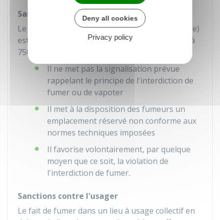
Sanctions contre le responsable des lieux
Deny all cookies
Le responsable des lieux (le cafetier par exemple)
Privacy policy
est passible d'une amende pouvant aller jusqu'à
750 €
, s'il est dans
l'un des cas suivants :
Il ne met pas la signalisation prévue
rappelant le principe de l'interdiction de
fumer ou de vapoter
Il met à la disposition des fumeurs un
emplacement réservé non conforme aux
normes techniques imposées
Il favorise volontairement, par quelque
moyen que ce soit, la violation de
l'interdiction de fumer.
Sanctions contre l'usager
Le fait de fumer dans un lieu à usage collectif en