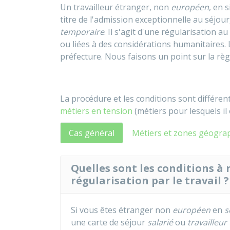
Un travailleur étranger, non
européen
, en 
titre de l'admission exceptionnelle au séjou
temporaire
. Il s'agit d'une régularisation a
ou liées à des considérations humanitaires.
préfecture. Nous faisons un point sur la rè
La procédure et les conditions sont différen
métiers en tension
(métiers pour lesquels il 
Cas général
Métiers et zones géogra
Quelles sont les conditions à
régularisation par le travail ?
Si vous êtes étranger non
européen
en
s
une carte de séjour
salarié
ou
travailleu