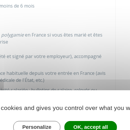
moins de 6 mois
n
polygamie
en France si vous êtes marié et êtes
rise
té et signé par votre employeur), accompagné
ce habituelle depuis votre entrée en France (avis
dicale de l'État, etc.)
vité salariée : bulletins de salaire, relevés ou
 travail, attestation France Travail (anciennement
ur le revenu correspondant aux périodes de travail,
 cookies and gives you control over what you w
ns la société française : attestations de cercles
Personalize
OK, accept all
ns, activité bénévole, participation aux activités