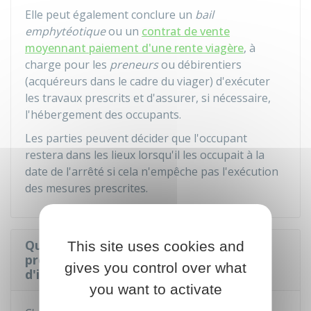
Elle peut également conclure un
bail
emphytéotique
ou un
contrat de vente
moyennant paiement d'une rente viagère
, à
charge pour les
preneurs
ou débirentiers
(acquéreurs dans le cadre du viager) d'exécuter
les travaux prescrits et d'assurer, si nécessaire,
l'hébergement des occupants.
Les parties peuvent décider que l'occupant
restera dans les lieux lorsqu'il les occupait à la
date de l'arrêté si cela n'empêche pas l'exécution
des mesures prescrites.
Qui vérifie l'exécution des mesures
This site uses cookies and
prescrites par l'arrêté de traitement
gives you control over what
d'insalubrité ?
you want to activate