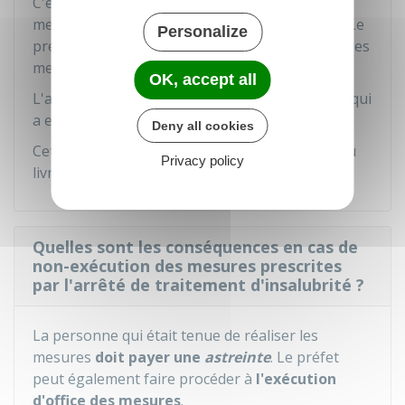
C'est le
préfet
qui constate la réalisation des
mesures prescrites et leur date d'achèvement. Le
Personalize
préfet prend un
arrêté de
mainlevée
lorsque les
mesures ont été exécutées dans le délai fixé.
OK, accept all
L'arrêté de mainlevée est notifié à la personne qui
a exécuté les mesures.
Deny all cookies
Cet arrêté est publié au fichier immobilier ou au
Privacy policy
livre foncier dont dépend le bien.
Quelles sont les conséquences en cas de
non-exécution des mesures prescrites
par l'arrêté de traitement d'insalubrité ?
La personne qui était tenue de réaliser les
mesures
doit payer une
astreinte
. Le préfet
peut également faire procéder à
l'exécution
d'office des mesures
.