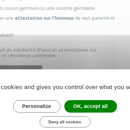
un
cousin germain
ou une cousine germaine.
ner une
attestation sur l'honneur
de non-parenté et
uivant :
il de solidarité (Pacs) et attestations sur
ce et résidence commune
der au Formulaire
 cookies and gives you control over what you w
 chargé de la justice
Personalize
OK, accept all
Deny all cookies