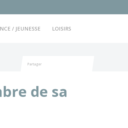
ACCÉDER AU FO
NCE / JEUNESSE
LOISIRS
Partager
Partager sur Facebook
Partager sur X - Twitter
Partager sur Linkedin
Partager par email
bre de sa