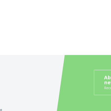
Ab
ne
Rece
ie