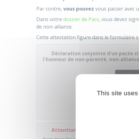
Par contre,
vous pouvez
vous pacser avec 
Dans votre
dossier de Pacs
, vous devez sig
de non-alliance.
Cette attestation figure dans le formulaire s
Déclaration conjointe d'un pacte civ
l'honneur de non-parenté, non-allian
Accé
This site uses
Ministère
Attention