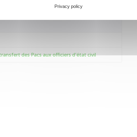
 pacser si vous êtes
DÉJÀ PACSÉ OU MARIÉ
.
Privacy policy
ransfert des Pacs aux officiers d'état civil