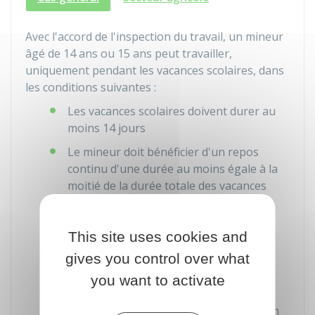
Avec l'accord de l'inspection du travail, un mineur
âgé de 14 ans ou 15 ans peut travailler,
uniquement pendant les vacances scolaires, dans
les conditions suivantes :
Les vacances scolaires doivent durer au
moins 14 jours
Le mineur doit bénéficier d'un repos
continu d'une durée au moins égale à la
moitié de la durée totale des vacances
(par exemple, pour une période de
vacances de 2 semaines, le mineur ne
peut pas travailler plus d'une semaine)
This site uses cookies and
gives you control over what
Il est affecté à des travaux légers sans
risque pour sa sécurité (par exemple,
you want to activate
travail en hauteur), sa santé (par
exemple, vibrations mécaniques) ou son