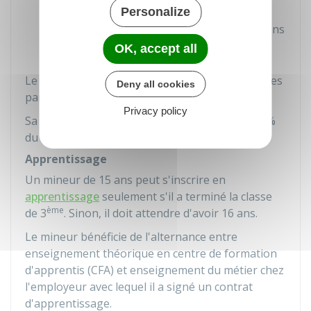
développement (par exemple, travaux
Personalize
l'exposant à des actes ou représentations
pornographiques ou violents).
OK, accept all
Le mineur ne doit pas travailler plus de 35 heures
Deny all cookies
par semaine, ni plus de 7 heures par jour.
Privacy policy
Sa rémunération doit être au moins égale à 80%
du Smic (soit
9,50 €
).
Apprentissage
Un mineur de 15 ans peut s'inscrire en
apprentissage
seulement s'il a terminé la classe
ème
de 3
. Sinon, il doit attendre d'avoir 16 ans.
Le mineur bénéficie de l'alternance entre
enseignement théorique en centre de formation
d'apprentis (CFA) et enseignement du métier chez
l'employeur avec lequel il a signé un contrat
d'apprentissage.