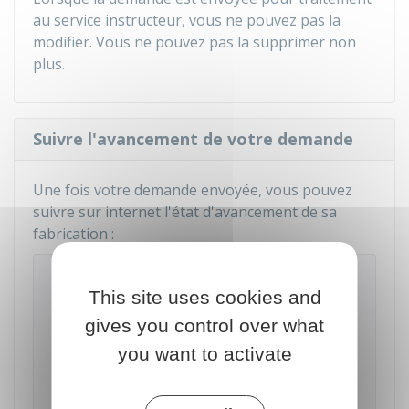
au service instructeur, vous ne pouvez pas la
modifier. Vous ne pouvez pas la supprimer non
plus.
Suivre l'avancement de votre demande
Une fois votre demande envoyée, vous pouvez
suivre sur internet l'état d'avancement de sa
fabrication :
Suivez votre demande de certificat
This site uses cookies and
d'immatriculation
gives you control over what
Accéder au service en ligne
you want to activate
Agence nationale des titres sécurisés (ANTS)