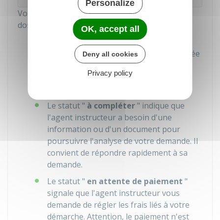
Personalize
Vous pouvez connaitre l'avancement de votre
dossier en fonction de son statut :
OK, accept all
Le statut "
en instruction
" signifie que
votre demande est actuellement analysée
Deny all cookies
par le service concerné, et vous devrez
Privacy policy
faire preuve de patience en attendant
leur retour.
Le statut "
à compléter
" indique que
l'agent instructeur a besoin d'une
information ou d'un document pour
poursuivre l'analyse de votre demande. Il
convient de répondre rapidement à sa
demande.
Le statut "
en attente de paiement
"
signale que l'agent instructeur vous
demande de régler les frais liés à votre
démarche. Attention, le paiement n'est