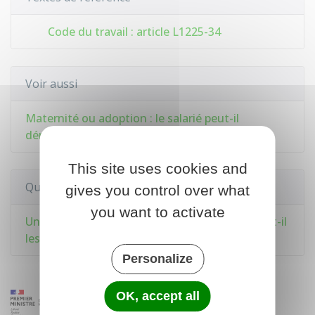
Code du travail : article L1225-34
Voir aussi
Maternité ou adoption : le salarié peut-il
démissionner pour élever un enfant ?
This site uses cookies and
Questions ? Réponses !
gives you control over what
you want to activate
Un ressortissant européen salarié en France a-t-il
les mêmes droits qu'un salarié français ?
Personalize
OK, accept all