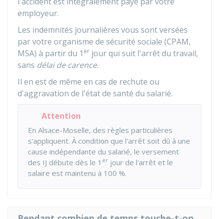
l'accident est intégralement payé par votre
employeur.
Les indemnités journalières vous sont versées
par votre organisme de sécurité sociale (
CPAM
,
er
MSA
) à partir du 1
jour qui suit l'arrêt du travail,
sans
délai de carence
.
Il en est de même en cas de rechute ou
d'aggravation de l'état de santé du salarié.
Attention
En Alsace-Moselle, des règles particulières
s'appliquent. À condition que l'arrêt soit dû à une
cause indépendante du salarié, le versement
er
des IJ débute dès le 1
jour de l'arrêt et le
salaire est maintenu à 100 %.
Pendant combien de temps touche-t-on