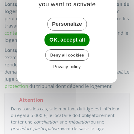
you want to activate
Lorsque l'exécution des travaux rend l'utilisation du
logement impossible ou dangereuse
, le locataire
peut demander au juge d'interrompre ou d'interdire les
Personalize
travaux faits. Le juge compétent est le
juge des
contentieux de la protection
du tribunal dont dépend le
OK, accept all
logement.
Lorsque des réparations sont urgentes
(par
Deny all cookies
exemple, chauffe-eau en hiver), et que les travaux
rendent le logement inhabitable, le locataire peut
Privacy policy
demander au juge de prononcer la
résiliation du bail
. Le
juge compétent est le
juge des contentieux de la
protection
du tribunal dont dépend le logement.
Attention
Dans tous les cas, si le montant du litige est inférieur
ou égal à
5 000 €
, le locataire doit obligatoirement
tenter une
conciliation
, une
médiation
ou une
procédure participative
avant de saisir le juge.