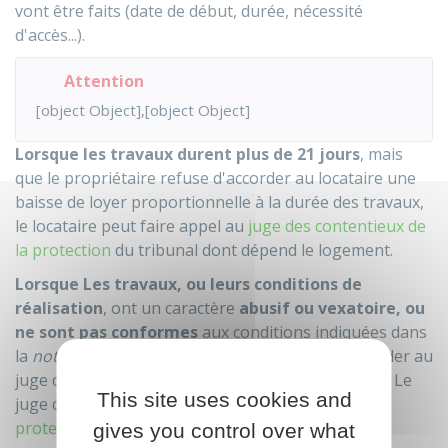
vont être faits (date de début, durée, nécessité
d'accès...).
Attention
[object Object],[object Object]
Lorsque les travaux durent plus de 21 jours
, mais
que le propriétaire refuse d'accorder au locataire une
baisse de loyer proportionnelle à la durée des travaux,
le locataire peut faire appel au
juge des contentieux de
la protection
du tribunal dont dépend le logement.
Lorsque Les travaux, ou leurs conditions de
réalisation
, ont un caractère
abusif ou vexatoire, ou
ne sont pas conformes
aux conditions indiquées dans
la
notification
de travaux, le locataire peut demander au
juge d'interrompre ou d'interdire les travaux faits. Le
This site uses cookies and
juge compétent est le
juge des contentieux de la
protection
du tribunal dont dépend le logement.
gives you control over what