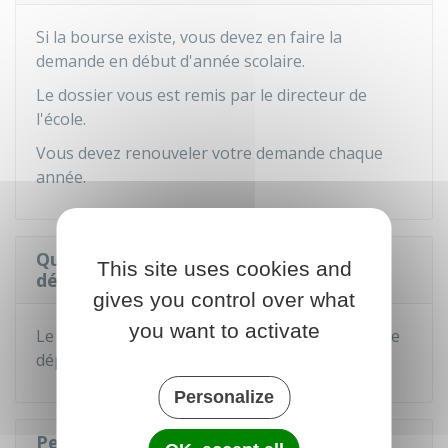
Si la bourse existe, vous devez en faire la
demande en début d'année scolaire.
Le dossier vous est remis par le directeur de
l'école.
Vous devez renouveler votre demande chaque
année.
Quel est le montant de la bourse
This site uses cookies and
départementale ?
gives you control over what
you want to activate
Le montant de la bourse est variable selon votre
département de résidence.
Personalize
Peut-on cumuler une bourse