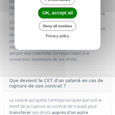
les salaires) en cas de redressement ou de
liquidation judiciaire de l'entreprise. Les droits
OK, accept all
sont assurés dans la limite de
94 200 €
par salarié.
Si le salarié a acquis des droits supérieurs à
Deny all cookies
94 200 €
, la convention ou l'accord doit prévoir un
dispositif d'assurance ou de garantie financière
Privacy policy
pour couvrir les droits acquis au-delà de ce
montant. S'il n'est pas encore prévu, le salarié
perçoit une indemnité correspondant à la
conversion monétaire de ces droits.
Que devient le CET d'un salarié en cas de
rupture de son contrat ?
Le salarié qui quitte l'entreprise (quel que soit le
motif de la rupture du contrat de travail) peut
transférer
ses droits
auprès d'un autre