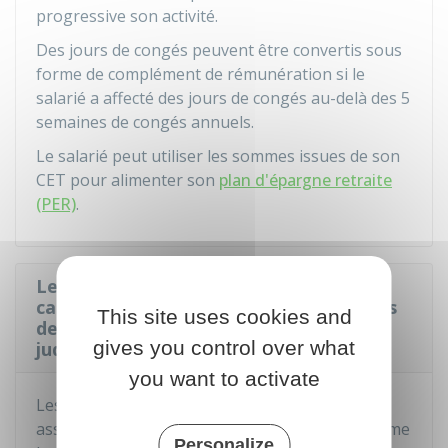
progressive son activité.
Des jours de congés peuvent être convertis sous
forme de complément de rémunération si le
salarié a affecté des jours de congés au-delà des 5
semaines de congés annuels.
Le salarié peut utiliser les sommes issues de son
CET pour alimenter son
plan d'épargne retraite
(PER)
.
Les droits acquis par le salarié dans le
cadre d'un CET sont-ils conservés en cas
This site uses cookies and
de redressement ou de liquidation
gives you control over what
judiciaire de l'entreprise ?
you want to activate
Les droits acquis dans le cadre d'un CET sont
assurés contre le risque de non paiement (comme
Personalize