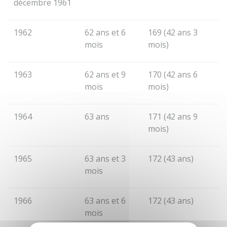
décembre 1961
1962
62 ans et 6
169 (42 ans 3
mois
mois)
1963
62 ans et 9
170 (42 ans 6
mois
mois)
1964
63 ans
171 (42 ans 9
mois)
1965
63 ans et 3
172 (43 ans)
mois
1966
63 ans et 6
172 (43 ans)
mois