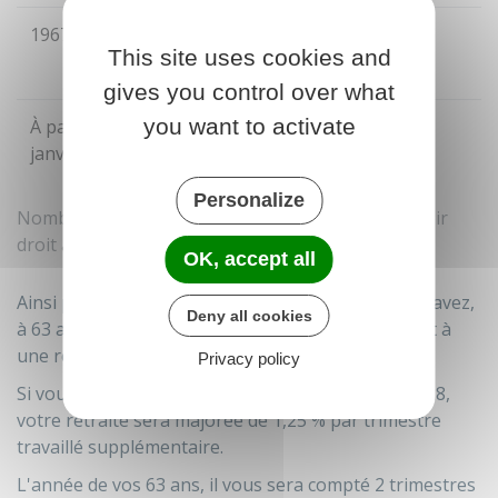
1967
63 ans et 9
172 (43 ans)
This site uses cookies and
mois
gives you control over what
er
you want to activate
À partir du 1
64 ans
172 (43 ans)
janvier 1968
Personalize
Nombre de trimestres d'assurance exigé pour avoir
droit à une retraite à taux plein
OK, accept all
Ainsi par exemple, vous êtes né le 15 avril 1964 et avez,
Deny all cookies
à 63 ans, les 171 trimestres requis pour avoir droit à
une retraite à taux plein.
Privacy policy
Si vous continuez de travailler jusqu'au 30 juin 2028,
votre retraite sera majorée de
1,25 %
par trimestre
travaillé supplémentaire.
L'année de vos 63 ans, il vous sera compté 2 trimestres