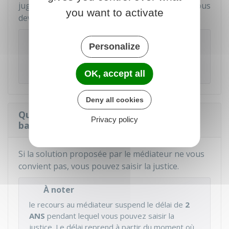
juge. Le médiateur fixe un délai durant lequel vous
you want to activate
devez accepter ou refuser sa proposition.
À savoir
Personalize
vous pouvez vous retirer de la médiation à tout
moment.
OK, accept all
Deny all cookies
Que faire si la solution du médiateur
Privacy policy
bancaire ne donne pas satisfaction ?
Si la solution proposée par le médiateur ne vous
convient pas, vous pouvez saisir la justice.
À noter
le recours au médiateur suspend le délai de
2
ANS
pendant lequel vous pouvez saisir la
justice. Le délai reprend à partir du moment où