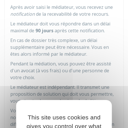
Après avoir saisi le médiateur, vous recevez une
notification
de la recevabilité de votre recours.
Le médiateur doit vous répondre dans un délai
maximal de
90 jours
après cette notification.
En cas de dossier très complexe, un délai
supplémentaire peut être nécessaire. Vous en
êtes alors informé par le médiateur.
Pendant la médiation, vous pouvez être assisté
d'un avocat (à vos frais) ou d'une personne de
votre choix.
Le médiateur est indépendant. Il transmet une
proposition de solution qui doit vous permettre,
vous et votre banque, de résoudre le litige.
Vous ou votre banque êtes libres d'accepter ou
This site uses cookies and
non la solution proposée. Celle-ci peut être
différente de la décision qui serait rendue par un
gives you control over what