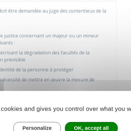
doit être demandée au juge des contentieux de la
e justice concernant un majeur ou un mineur
vants :
écrivant la dégradation des facultés de la
n prévisible
'identité de la personne à protéger
a nécessité de mettre en œuvre la mesure de
 cookies and gives you control over what you w
ment être indiquées dans la demande :
rage du majeur à protéger (par exemple, son
 de Pacs)
Personalize
OK, accept all