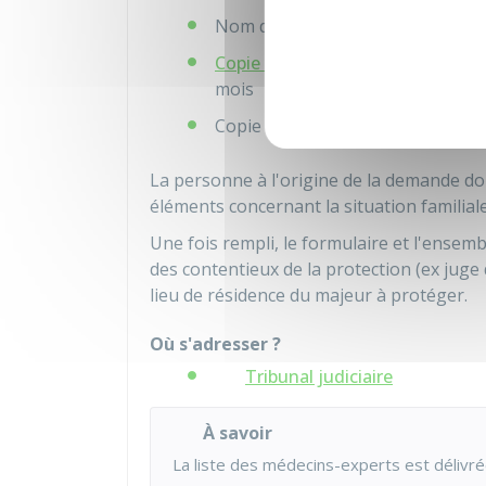
Nom du médecin traitant de la per
Copie intégrale de l'acte de nais
mois
Copie (recto-verso) de la pièce d
La personne à l'origine de la demande doi
éléments concernant la situation familiale
Une fois rempli, le formulaire et l'ense
des contentieux de la protection (ex juge 
lieu de résidence du majeur à protéger.
Où s'adresser ?
Tribunal judiciaire
À savoir
La liste des médecins-experts est délivré