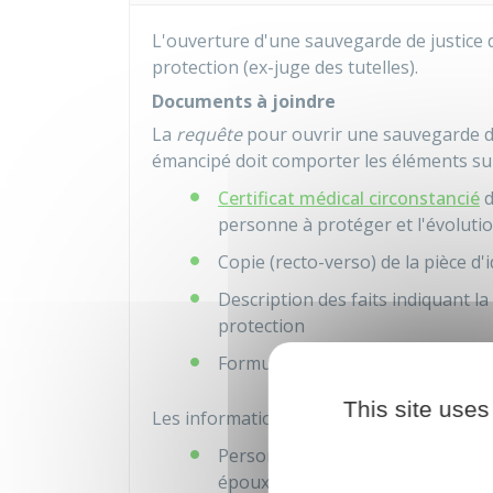
L'ouverture d'une sauvegarde de justice 
protection (ex-juge des tutelles).
Documents à joindre
La
requête
pour ouvrir une sauvegarde d
émancipé doit comporter les éléments sui
Certificat médical circonstancié
d
personne à protéger et l'évolutio
Copie (recto-verso) de la pièce d
Description des faits indiquant l
protection
Formulaire
cerfa n°15891
.
This site uses
Les informations suivantes doivent égale
Personnes appartenant à l'entou
époux ou épouse, son partenaire