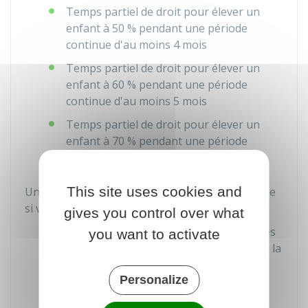
Temps partiel de droit pour élever un
enfant à 50 % pendant une période
continue d'au moins 4 mois
Temps partiel de droit pour élever un
enfant à 60 % pendant une période
continue d'au moins 5 mois
Temps partiel de droit pour élever un
enfant à 70 % pendant une période
continue d'au moins 7 mois.
This site uses cookies and
Une bonification d'un an vous est aussi accordée
si vous remplissez
les 2 conditions suivants
:
gives you control over what
Vous avez accouché pendant vos années
you want to activate
d'études, avant votre recrutement dans la
fonction publique
Personalize
Vous avez été recrutée dans la fonction
publique au cours des 2 ans suivant