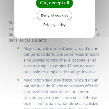
OK, accept all
l'obtention du diplôme nécessaire pour
vous présenter au concours.
Deny all cookies
Si vous êtes fonctionnaire
de catégorie active
,
Privacy policy
vous pouvez aussi bénéficier de bonifications ou
de majorations de durée d'assurance, notamment
dans les cas suivants :
Majoration de durée d'assurance d'un an
par période de 10 ans de services effectifs
si vous êtes fonctionnaire hospitalier et
avez accompli au moins 17 ans dans un
ou plusieurs emplois de catégorie active
Majoration de durée d'assurance d'un an
par période de 10 ans de services effectifs
si vous êtes fonctionnaire ou ancien
fonctionnaire du ministère de la défense
ou de l'Institution nationale des invalides