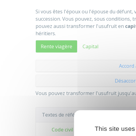
Si vous êtes l'époux ou l'épouse du défunt,
succession. Vous pouvez, sous conditions, t
pouvez aussi transformer l'usufruit en
capi
héritiers.
Rente viagère
Capital
Accord 
Désaccord
Vous pouvez transformer l'usufruit jusqu'
Textes de référence
This site uses
Code civil : articles 759 à 762