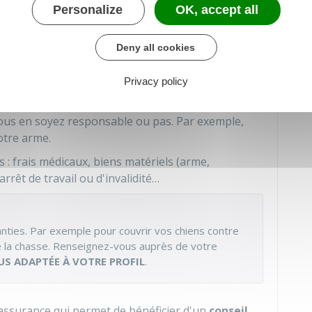
Personalize
OK, accept all
anties avoir en plus de la
Deny all cookies
Privacy policy
indemnise
si vous subissez des dommages
vous en soyez responsable ou pas. Par exemple,
otre arme.
s : frais médicaux, biens matériels (arme,
rrêt de travail ou d'invalidité…
nties. Par exemple pour couvrir vos chiens contre
e la chasse. Renseignez-vous auprès de votre
US ADAPTÉE À VOTRE PROFIL
.
assurance qui permet de bénéficier d'un
conseil