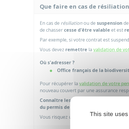
Que faire en cas de résiliatio
En cas de
résiliation
ou de
suspension
de
de chasser
cesse d'être valable
et est
r
Par exemple, si votre contrat est suspen
Vous devez
remettre
la
validation de vo
Où s'adresser ?
Office français de la biodiversi
Pour récupérer la
validation de votre pe
nouveau couvert par une assurance respon
Connaître les sanctions encourues en c
du permis de chasser
This site uses
Vous risquez une amende de
30 000 €
et