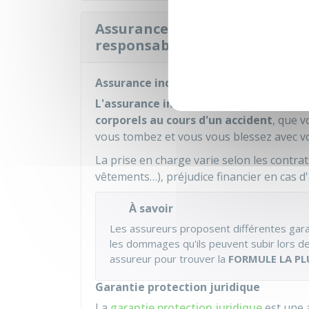
Assurance chasse : quelles gar
responsabilité civile ?
Assurance individuelle accident
L'assurance individuelle accident
vous 
corporels au cours d'un accident
, que 
vous tombez et vous vous blessez avec v
La prise en charge varie selon les contrat
vêtements…), préjudice financier en cas d'a
À savoir
Les assureurs proposent différentes gara
les dommages qu'ils peuvent subir lors d
assureur pour trouver la
FORMULE LA PL
Garantie protection juridique
La
garantie protection juridique
est une 