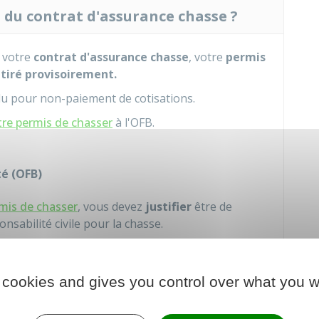
n du contrat d'assurance chasse ?
 votre
contrat d'assurance chasse
, votre
permis
etiré provisoirement.
du pour non-paiement de cotisations.
tre permis de chasser
à l'
OFB
.
té (OFB)
rmis de chasser
, vous devez
justifier
être de
sabilité civile pour la chasse.
as de refus de remettre à l'OFB la validation
 cookies and gives you control over what you w
2 ans de prison
.