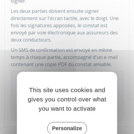
signer.
Les deux parties doivent ensuite signer
directement sur l'écran tactile, avec le doigt. Une
fois les signatures apposées, le constat est
envoyé par voie électronique aux assureurs des
deux conducteurs.
Un SMS de confirmation est envoyé en même
temps à chaque partie, accompagné d'un e-mail
contenant une copie PDF du constat amiable.
E-constat auto
This site uses cookies and
Accéder au service en ligne
gives you control over what
you want to activate
France Assureurs
Personalize