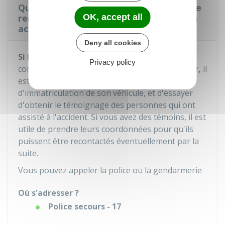
Que faire si l'autre conducteur refuse de
OK, accept all
remplir le e-constat auto à la suite d'un
accident ?
Deny all cookies
Si l'autre conducteur
refuse de compléter
le
Privacy policy
constat électronique ou
s'il refuse de le signer,
il
est important de relever le numéro
d'immatriculation de son véhicule, et d'essayer
d'obtenir le témoignage des personnes qui ont
assisté à l'accident. Si vous avez des témoins, il est
utile de prendre leurs coordonnées pour qu'ils
puissent être recontactés éventuellement par la
suite.
Vous pouvez appeler la police ou la gendarmerie
Où s'adresser ?
Police secours - 17