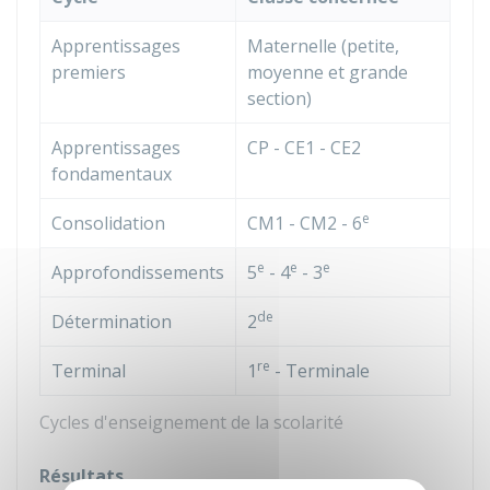
Apprentissages
Maternelle (petite,
premiers
moyenne et grande
section)
Apprentissages
CP - CE1 - CE2
fondamentaux
e
Consolidation
CM1 - CM2 - 6
e
e
e
Approfondissements
5
- 4
- 3
de
Détermination
2
re
Terminal
1
- Terminale
Cycles d'enseignement de la scolarité
Résultats