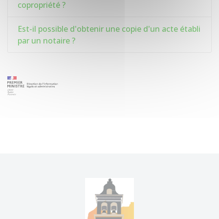
copropriété ?
Est-il possible d'obtenir une copie d'un acte établi
par un notaire ?