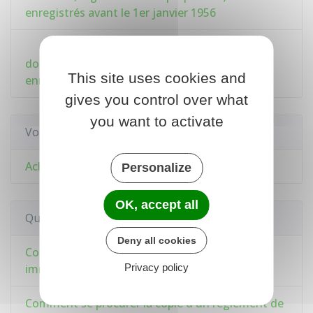
enregistrés avant le 1er janvier 1956
Copie de documents (acte de vente,
donation, règlement de copropriété...)
This site uses cookies and
enregistrés après le 1er janvier 1956
gives you control over what
you want to activate
Voir aussi
Achat ou vente d'un logement
Personalize
OK, accept all
Questions ? Réponses !
Deny all cookies
Comment obtenir des renseignements
immobiliers ?
Privacy policy
Comment se procurer la copie d'un règlement de