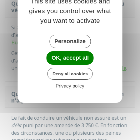
This site uses cookies and
Que faire en cas de refus d'assurance du
véhicule ?
gives you control over what
you want to activate
Si aucune compagnie d'assurance n'accepte
d'assurer votre véhicule, vous devez saisir le
Personalize
Bureau central de tarification (BCT)
.
Cet organisme peut obliger une compagnie
OK, accept all
d'assurance à assurer votre véhicule, mais
uniquement pour la garantie
responsabilité civile
.
Deny all cookies
Privacy policy
Quelles sanctions s'appliquent quand on
n'a pas d'assurance automobile ?
Le fait de conduire un véhicule non assuré est un
délit
puni par une amende de
3 750 €
. En fonction
des circonstances, une ou plusieurs des peines