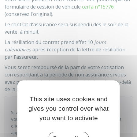
formulaire de cession de véhicule
cerfa n°15776
(conservez l'original).
Le contrat d'assurance sera suspendu dès le soir de la
vente, à minuit.
La résiliation du contrat prend effet 10
jours
calendaires
après réception de la lettre de résiliation
par l'assureur.
Vous serez remboursé de la part de votre cotisation
correspondant à la période de non assurance si vous
avez payé la cotisation pour une période qui va au-delà
de la date de résiliation.
This site uses cookies and
À savoir
gives you control over what
Si votre contrat a été conclu par voie électronique,
you want to activate
vous pouvez également effectuer la
résiliation en 3
clics
via le site internet de l'assureur ou son
application.