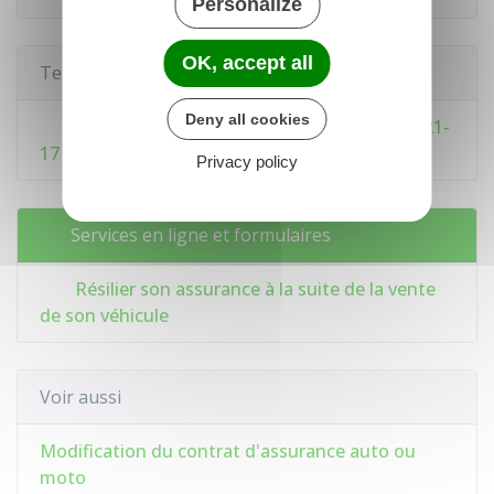
Personalize
OK, accept all
Textes de référence
Deny all cookies
Code des assurances : articles L121-1 à L121-
17
Privacy policy
Services en ligne et formulaires
Résilier son assurance à la suite de la vente
de son véhicule
Voir aussi
Modification du contrat d'assurance auto ou
moto