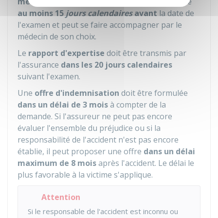
médicale
. Dans ce cas, la victime est convoquée
au moins 15
jours calendaires
avant
la date de
l'examen et peut se faire accompagner par le
médecin de son choix.
Le
rapport d'expertise
doit être transmis par
l'assurance
dans les 20 jours calendaires
suivant l'examen.
Une
offre d'indemnisation
doit être formulée
dans un délai de 3 mois
à compter de la
demande. Si l'assureur ne peut pas encore
évaluer l'ensemble du préjudice ou si la
responsabilité de l'accident n'est pas encore
établie, il peut proposer une offre
dans un délai
maximum de 8 mois
après l'accident. Le délai le
plus favorable à la victime s'applique.
Attention
Si le responsable de l'accident est inconnu ou