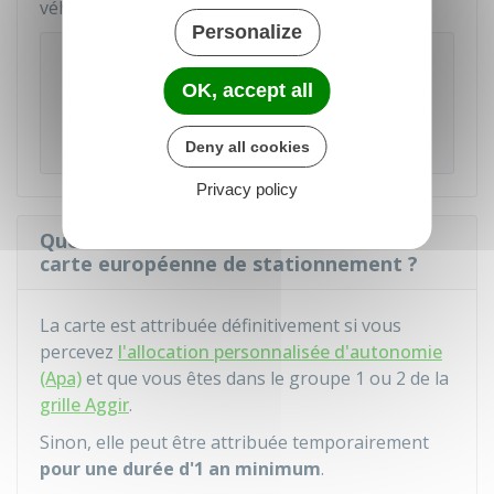
véhicule.
Personalize
Rappel
La carte est valable sur le territoire national et
OK, accept all
dans l'ensemble des pays de
l'Union
européenne
.
Deny all cookies
Privacy policy
Quelle est la durée d'attribution de la
carte européenne de stationnement ?
La carte est attribuée définitivement si vous
percevez
l'allocation personnalisée d'autonomie
(Apa)
et que vous êtes dans le groupe 1 ou 2 de la
grille Aggir
.
Sinon, elle peut être attribuée temporairement
pour une durée d'1 an minimum
.