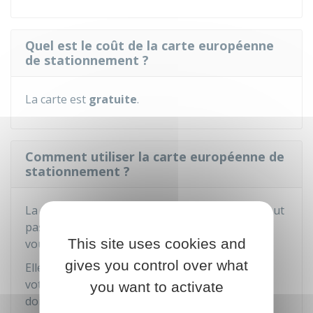
Quel est le coût de la carte européenne
de stationnement ?
La carte est
gratuite
.
Comment utiliser la carte européenne de
stationnement ?
La carte est strictement
personnelle
. Elle ne peut
pas être utilisée par une autre personne que
This site uses cookies and
vous.
gives you control over what
Elle doit être mise en évidence à l'intérieur de
votre véhicule et fixée contre le pare-brise. Elle
you want to activate
doit être retirée si vous n'utilisez plus votre