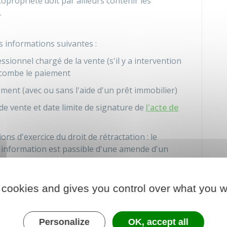
propriété doit par ailleurs contenir les
.
 informations suivantes :
ionnel chargé de la vente (s'il y a intervention
incombe le paiement
ement (avec ou sans l'aide d'un prêt immobilier)
de vente et date limite de signature de
l'acte de
ons d'exercice du droit de rétractation : le
'information est passible d'une amende d'un
 cookies and gives you control over what you w
Personalize
OK, accept all
rites dans la promesse de vente. Ainsi la vente