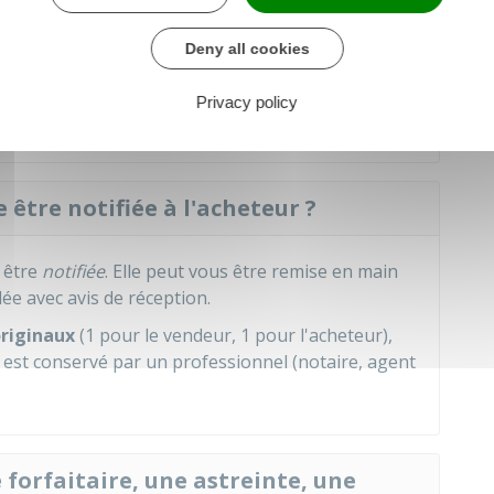
s. Par exemple, il peut s'agir de l'obtention d'un
n permis de construire, de l'obtention d'un prêt
Deny all cookies
 par le vendeur avant la vente.
Privacy policy
agnée du
dossier de diagnostic technique (DDT)
.
 être notifiée à l'acheteur ?
 être
notifiée
. Elle peut vous être remise en main
e avec avis de réception.
originaux
(1 pour le vendeur, 1 pour l'acheteur),
 est conservé par un professionnel (notaire, agent
forfaitaire, une astreinte, une