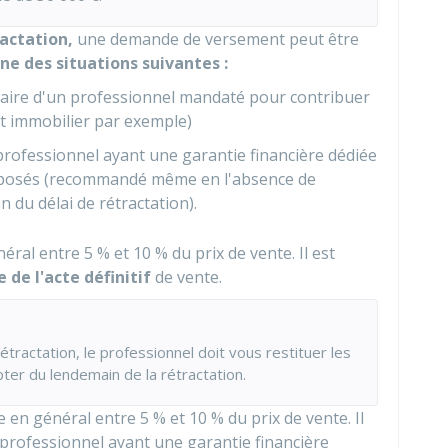
ractation,
une demande de versement peut être
une des situations suivantes :
iaire d'un professionnel mandaté pour contribuer
nt immobilier par exemple)
rofessionnel ayant une garantie financière dédiée
posés (recommandé même en l'absence de
 du délai de rétractation).
néral entre
5 %
et
10 %
du prix de vente. Il est
 de l'acte définitif
de vente.
étractation, le professionnel doit vous restituer les
er du lendemain de la rétractation.
e en général entre
5 %
et
10 %
du prix de vente. Il
professionnel ayant une garantie financière