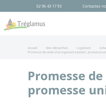
02 96 43 17 93
Contactez-n
Tréglamus
Accueil
Mes démarches
Logement
Acha
Promesse de vente d'un logement existant : promesse un
Promesse de 
promesse uni