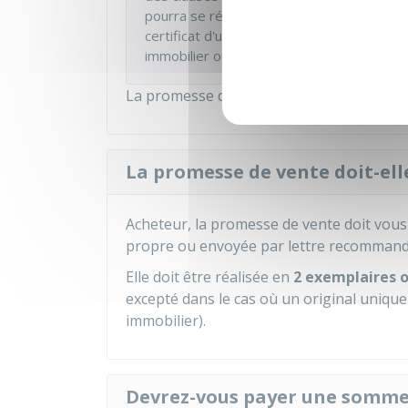
pourra se réaliser sous certaines condition
certificat d'urbanisme opérationnel ou d'u
immobilier ou encore de travaux à réaliser
La promesse de vente doit être accomp
La promesse de vente doit-elle
Acheteur, la promesse de vente doit vous
propre ou envoyée par lettre recommandé
Elle doit être réalisée en
2 exemplaires 
excepté dans le cas où un original unique
immobilier).
Devrez-vous payer une somme 