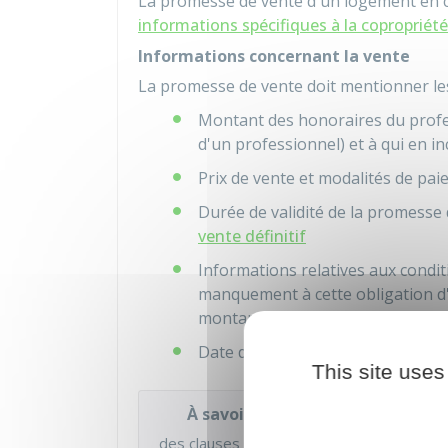
La promesse de vente d'un logement en co
informations spécifiques à la copropriété
Informations concernant la vente
La promesse de vente doit mentionner les
Montant des honoraires du profess
d'un professionnel) et à qui en 
Prix de vente et modalités de pai
Durée de validité de la promesse 
vente définitif
Informations relatives aux conditi
manquement à cette obligation d
montant maximum de
15 000 €
Date de disponibilité du bien
This site uses
À savoir
des clauses suspensives peuvent être insc