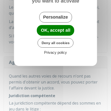
you want to activate
Le médiateur émet ensuite un avis dans un délai,
qui varie entre 3 et 6 mois.
Personalize
La portée de cet avis est précisée dans le contrat
d'assurance.
OK, accept all
Si la décision du médiateur ne vous satisfait pas,
vous pouvez encore faire un .
Deny all cookies
Privacy policy
Agir en justice
Quand les autres voies de recours n'ont pas
permis d'obtenir un accord, vous pouvez porter
l'affaire devant la justice.
Juridiction compétente
La juridiction compétente dépend des sommes en
jeu dans le litige :