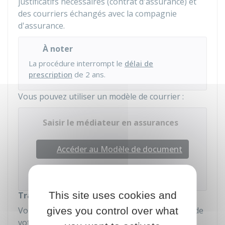
justificatifs nécessaires (contrat d'assurance) et
des courriers échangés avec la compagnie
d'assurance.
À noter
La procédure interrompt le
délai de
prescription
de 2 ans.
Vous pouvez utiliser un modèle de courrier :
Saisir le médiateur en assurances
Accéder au Modèle de document
Institut national de la consommation (INC)
This site uses cookies and
Traitement de la demande
gives you control over what
Vous recevez une confirmation de la réception de
votre demande.