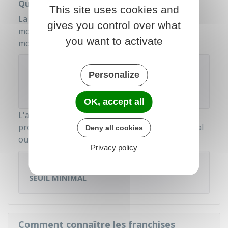
Qu'est-ce que la franchise proportionnelle ?
This site uses cookies and
La franchise proportionnelle est celle dont le
gives you control over what
montant correspond à un pourcentage du
you want to activate
montant du sinistre.
Exemple
Personalize
Le montant de la franchise est de
10 %
du
montant du sinistre.
OK, accept all
L'assureur peut prévoir que la franchise
proportionnelle s'applique avec un seuil minimal
Deny all cookies
ou un seuil maximal.
Privacy policy
Exemple
SEUIL MINIMAL
Comment connaître les franchises