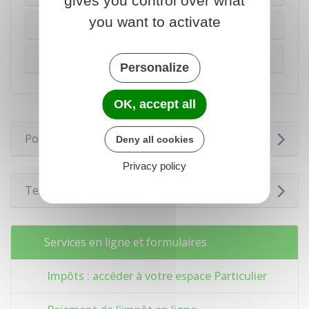
gives you control over what
you want to activate
En espèces
Par carte bancaire
Personalize
OK, accept all
Pour en savoir plus
Deny all cookies
Privacy policy
Textes de référence
Services en ligne et formulaires
Impôts : accéder à votre espace Particulier