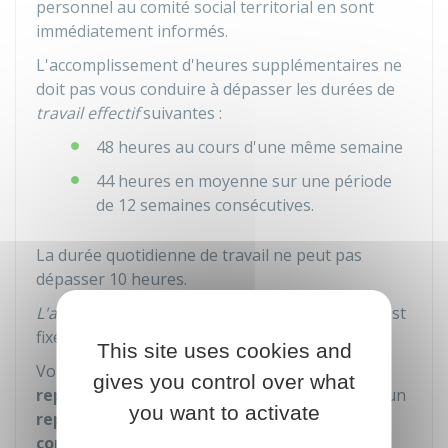
personnel au comité social territorial en sont
immédiatement informés.
L'accomplissement d'heures supplémentaires ne
doit pas vous conduire à dépasser les durées de
travail effectif
suivantes :
48 heures au cours d'une même semaine
44 heures en moyenne sur une période
de 12 semaines consécutives.
La durée quotidienne de travail ne peut pas
dépasser 10 heures.
L'amplitude maximale de la journée de travail
est
fixée à 12 heures.
This site uses cookies and
Vous devez bénéficier, comme tout agent, d'un
gives you control over what
repos quotidien de 11 heures minimum
et d'un
you want to activate
repos hebdomadaire d'au moins 35 heures
consécutives
et comprenant en principe le