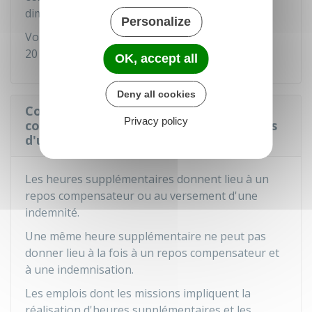
dimanche.
Personalize
Vous devez bénéficier d'une pause d'au moins
20 minutes toutes les 6 heures de travail.
OK, accept all
Deny all cookies
Comment sont indemnisées ou
Privacy policy
compensées les heures supplémentaires
d'un agent territorial ?
Les heures supplémentaires donnent lieu à un
repos compensateur ou au versement d'une
indemnité.
Une même heure supplémentaire ne peut pas
donner lieu à la fois à un repos compensateur et
à une indemnisation.
Les emplois dont les missions impliquent la
réalisation d'heures supplémentaires et les