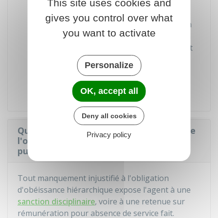
This site uses cookies and
situation.
gives you control over what
En cas de harcèlement, aucune sanction
you want to activate
ne peut être appliquée à un agent qui a
subi un
harcèlement sexuel
ou
moral
et
qui a engagé une action en justice (un
Personalize
agent qui relate de tels agissements ne
peut pas non plus être sanctionné).
OK, accept all
Deny all cookies
Quelle sanction en cas de non respect de
Privacy policy
l'obligation d'obéissance par un agent
public ?
Tout manquement injustifié à l'obligation
d'obéissance hiérarchique expose l'agent à une
sanction disciplinaire
, voire à une retenue sur
rémunération pour absence de service fait.