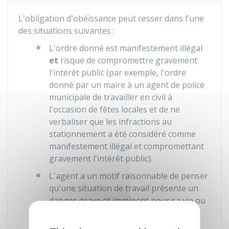
L'obligation d'obéissance peut cesser dans l'une
des situations suivantes :
L'ordre donné est manifestement illégal
et
risque de compromettre gravement
l'intérêt public (par exemple, l'ordre
donné par un maire à un agent de police
municipale de travailler en civil à
l'occasion de fêtes locales et de ne
verbaliser que les infractions au
stationnement a été considéré comme
manifestement illégal et compromettant
gravement l'intérêt public).
L'agent a un motif raisonnable de penser
qu'une situation de travail présente un
danger grave et imminent pour sa vie ou
sa santé, il peut alors faire valoir son
droit de retrait
et se retirer de cette