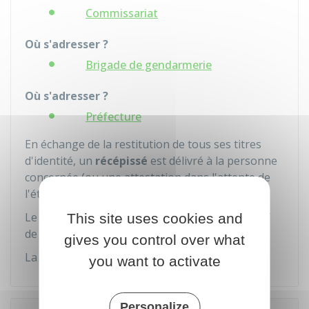
Commissariat
Où s'adresser ?
Brigade de gendarmerie
Où s'adresser ?
Préfecture
En échange de la restitution de tous ses titres
d'identité, un
récépissé
est délivré à la personne
concernée (ou une attestation dans l'attente de
l'établissement du récépissé).
Le récépissé est considéré comme un justificatif
This site uses cookies and
de son identité en France.
gives you control over what
La durée du récépissé est égale à celle de l'IST.
you want to activate
Personalize