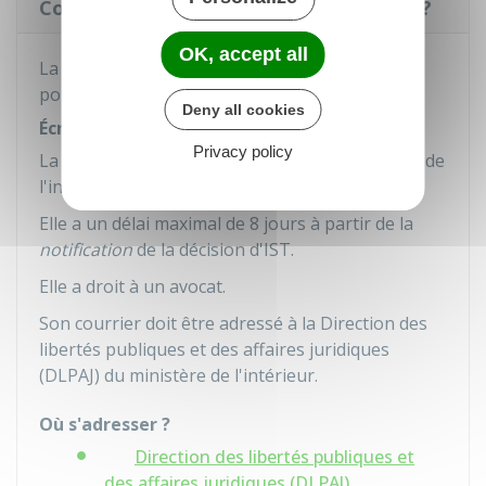
Comment contester une décision d'IST ?
OK, accept all
La personne concernée a plusieurs possibilités
pour contester la décision d'IST.
Deny all cookies
Écrire au ministère de l'intérieur
Privacy policy
La personne concernée peut écrire au ministre de
l'intérieur pour présenter ses observations.
Elle a un délai maximal de 8 jours à partir de la
notification
de la décision d'IST.
Elle a droit à un avocat.
Son courrier doit être adressé à la Direction des
libertés publiques et des affaires juridiques
(DLPAJ) du ministère de l'intérieur.
Où s'adresser ?
Direction des libertés publiques et
des affaires juridiques (DLPAJ)